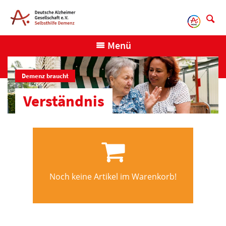
Direkt
zum
Inhalt
Menü
Demenz braucht
Verständnis
Noch keine Artikel im Warenkorb!