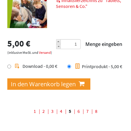
Inhaltsverzeichnis zu "Tablets,
Sensoren & Co."
5,00 €
Menge eingeben
(inklusive MwSt. und
Versand
)
Download - 0,00 €
Printprodukt - 5,00 €
Seiten
1
2
3
4
5
6
7
8