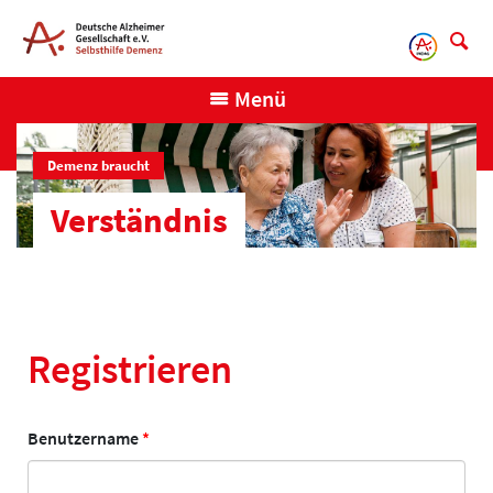
Direkt
zum
Inhalt
Menü
Demenz braucht
Verständnis
Registrieren
Benutzername
*