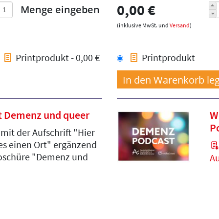
0,00 €
Menge eingeben
(inklusive MwSt. und
Versand
)
Printprodukt - 0,00 €
Printprodukt
t Demenz und queer
W
P
 mit der Aufschrift "Hier
les einen Ort" ergänzend
roschüre "Demenz und
A
"