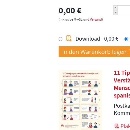
0,00 €
(inklusive MwSt. und
Versand
)
Download - 0,00 €
11 Ti
Verst
Mensc
spani
Postka
Kommu
Plak