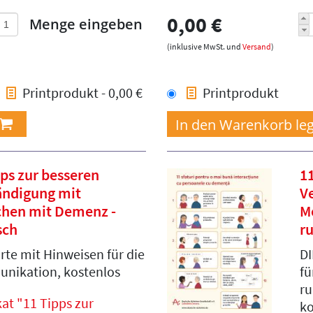
0,00 €
Menge eingeben
(inklusive MwSt. und
Versand
)
Printprodukt - 0,00 €
Printprodukt
pps zur besseren
11
ändigung mit
V
hen mit Demenz -
M
sch
r
rte mit Hinweisen für die
DI
nikation, kostenlos
fü
ru
at "11 Tipps zur
ko