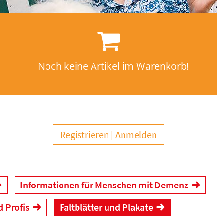
Noch keine Artikel im Warenkorb!
Registrieren
Anmelden
Informationen für Menschen mit Demenz
d Profis
Faltblätter und Plakate