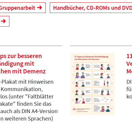
 Gruppenarbeit
Handbücher, CD-ROMs und DV
pps zur besseren
11
ändigung mit
V
hen mit Demenz
M
-Plakat mit Hinweisen
DI
e Kommunikation,
fü
los (unter "Faltblätter
ko
akate" finden Sie das
 auch als DIN A4-Version
in weiteren Sprachen)