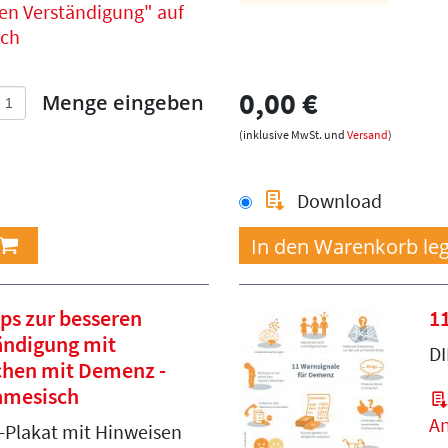
en Verständigung" auf
sch
0,00 €
Menge eingeben
(inklusive MwSt. und
Versand
)
Download
pps zur besseren
1
ändigung mit
DI
hen mit Demenz -
amesisch
An
-Plakat mit Hinweisen