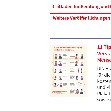
Leitfäden für Beratung und
Weitere Veröffentlichungen
11 Ti
Verst
Mensc
DIN A3
für di
kosten
und Pl
Plakat
sowie 