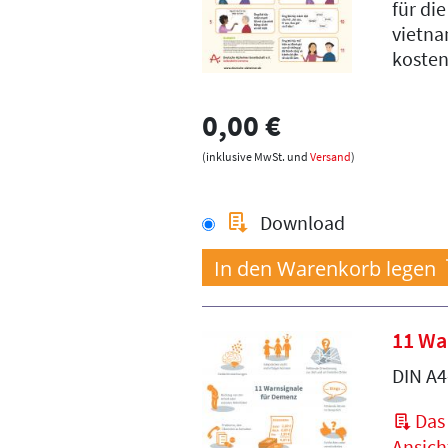
für di
vietna
kosten
0,00 €
(inklusive MwSt. und
Versand
)
Download
11 Wa
DIN A4
Das 
Ansich