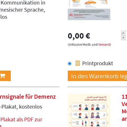
e Kommunikation in
mesischer Sprache,
los
0,00 €
(inklusive MwSt. und
Versand
)
Printprodukt
rnsignale für Demenz
11
V
-Plakat, kostenlos
M
a
Plakat als PDF zur
t