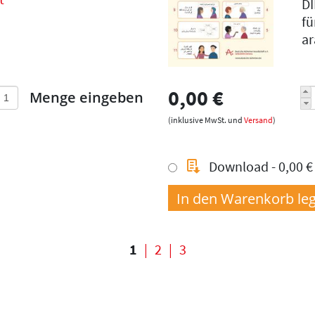
DI
fü
ar
0,00 €
Menge eingeben
(inklusive MwSt. und
Versand
)
Download - 0,00 €
1
2
3