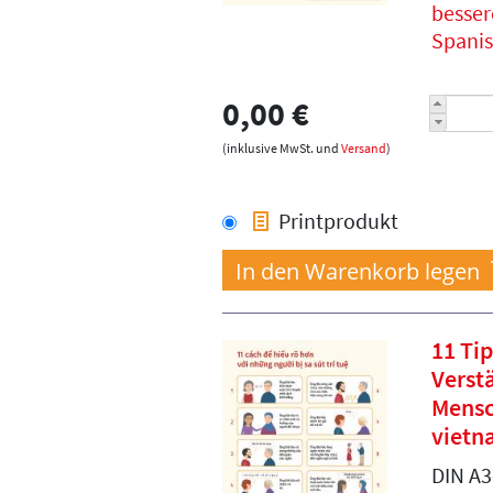
besser
Spani
0,00 €
(inklusive MwSt. und
Versand
)
Printprodukt
11 Ti
Verst
Mensc
vietn
DIN A3