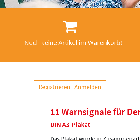
Noch keine Artikel im Warenkorb!
Registrieren
Anmelden
11 Warnsignale für D
DIN A3-Plakat
Das Plakat wurde in Zusammenarb