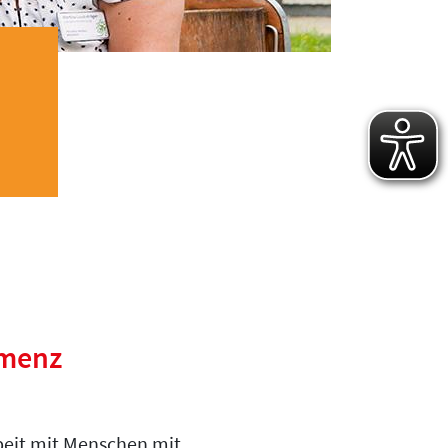
emenz
eit mit Menschen mit