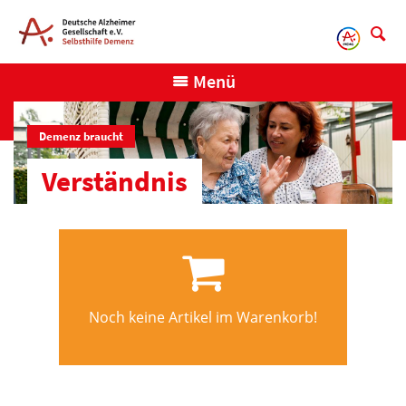
Direkt
zum
Inhalt
Menü
Demenz braucht
Verständnis
Noch keine Artikel im Warenkorb!