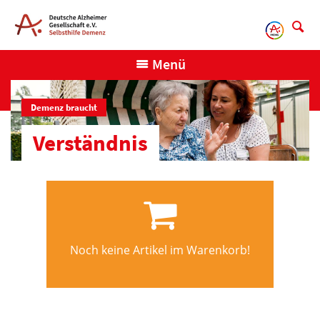
Direkt
zum
Inhalt
Menü
Demenz braucht
Verständnis
Noch keine Artikel im Warenkorb!