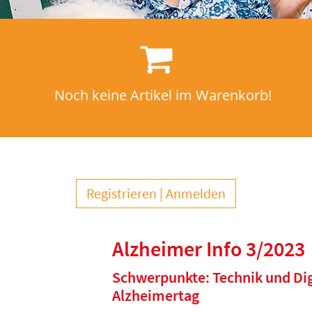
Noch keine Artikel im Warenkorb!
Registrieren
Anmelden
Alzheimer Info 3/2023
Schwerpunkte: Technik und Digi
Alzheimertag