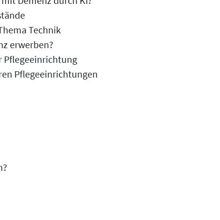
 mit Demenz durch KI?
stände
 Thema Technik
enz erwerben?
r Pflegeeinrichtung
ären Pflegeeinrichtungen
n?