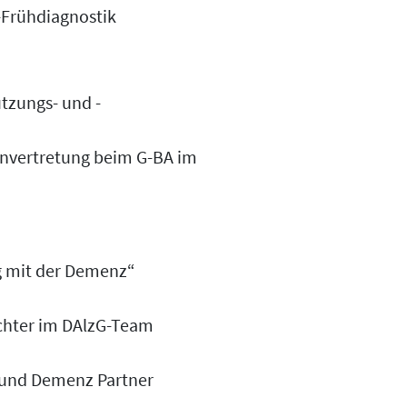
-Frühdiagnostik
tzungs- und -
envertretung beim G-BA im
g mit der Demenz“
ichter im DAlzG-Team
 und Demenz Partner