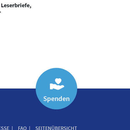
 Leserbriefe,
r
Spenden
ESSE
FAQ
SEITENÜBERSICHT