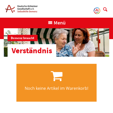
Direkt
zum
Inhalt
Menü
Demenz braucht
Verständnis
Noch keine Artikel im Warenkorb!