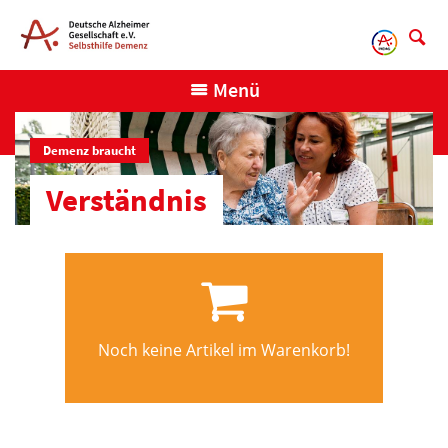
Direkt
zum
Inhalt
Menü
Demenz braucht
Verständnis
Noch keine Artikel im Warenkorb!