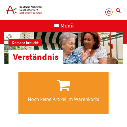
Direkt
zum
Inhalt
Menü
Demenz braucht
Verständnis
Noch keine Artikel im Warenkorb!