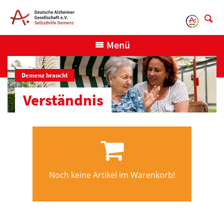
Direkt
zum
Inhalt
Menü
Demenz braucht
Verständnis
Noch keine Artikel im Warenkorb!