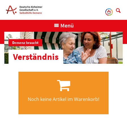
Direkt
zum
Inhalt
Menü
Demenz braucht
Verständnis
Noch keine Artikel im Warenkorb!