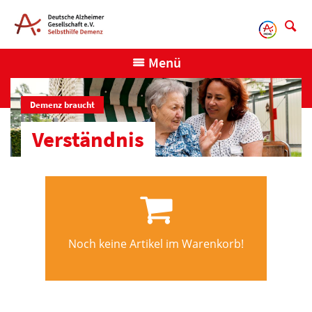
Direkt
zum
Inhalt
Menü
Demenz braucht
Verständnis
Noch keine Artikel im Warenkorb!