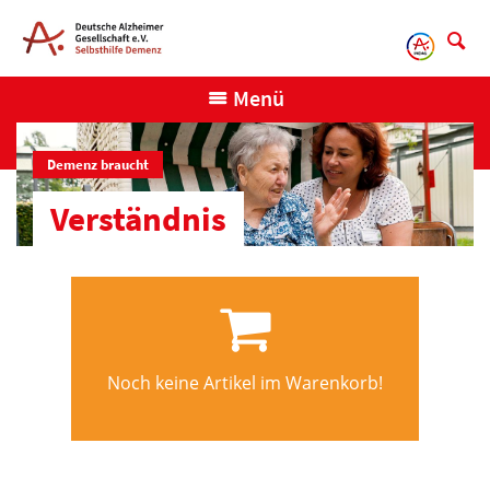
Direkt
zum
Inhalt
Menü
Demenz braucht
Verständnis
Noch keine Artikel im Warenkorb!