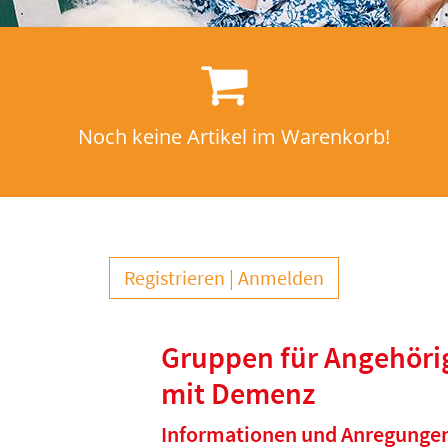
Noch keine Artikel im Warenkorb!
Registrieren
Anmelden
Gruppen für Angehöri
mit Demenz
Informationen und Anregunge