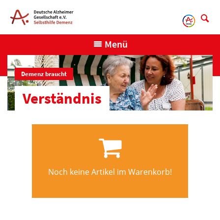
Direkt
zum
Inhalt
Menü
Demenz braucht
Verständnis
Noch keine Artikel im Warenkorb!