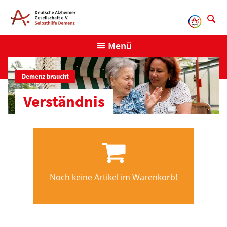
Direkt
zum
Inhalt
Menü
Demenz braucht
Verständnis
Noch keine Artikel im Warenkorb!