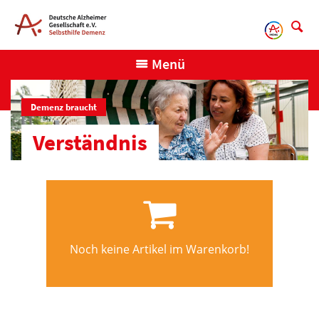
Direkt
zum
Inhalt
Menü
Demenz braucht
Verständnis
Noch keine Artikel im Warenkorb!