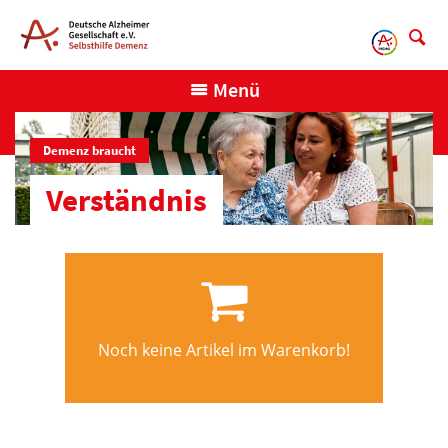
Direkt
zum
Inhalt
Menü
Demenz braucht
Verständnis
Noch keine Artikel im Warenkorb!