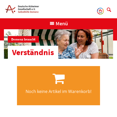
Direkt
zum
Inhalt
Menü
Demenz braucht
Verständnis
Noch keine Artikel im Warenkorb!