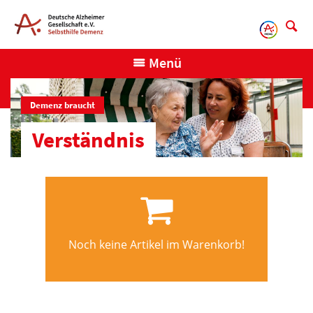
Direkt
zum
Inhalt
Menü
Demenz braucht
Verständnis
Noch keine Artikel im Warenkorb!