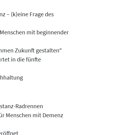
z – (k)eine Frage des
 Menschen mit beginnender
mmen Zukunft gestalten“
tet in die fünfte
chhaltung
distanz-Radrennen
für Menschen mit Demenz
röffnet