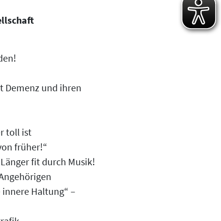
llschaft
den!
t Demenz und ihren
 toll ist
von früher!“
Länger fit durch Musik!
 Angehörigen
 innere Haltung“ –
rafik