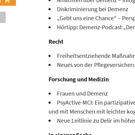
Diskriminierung bei Demenz
„Gebt uns eine Chance“ – Persp
Hörtipp: Demenz-Podcast „Deme
Recht
Freiheitsentziehende Maßna
Neues von der Pflegeversicher
Forschung und Medizin
Frauen und Demenz
PsyActive-MCI: Ein partizipativ
und mit Menschen mit leichter kog
Neue Leitlinie zu Delir im höh
In eigener Sache