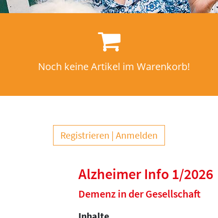
Noch keine Artikel im Warenkorb!
Registrieren
Anmelden
Alzheimer Info 1/2026
Demenz in der Gesellschaft
Inhalte