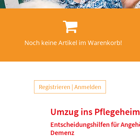
Noch keine Artikel im Warenkorb!
Registrieren
Anmelden
Umzug ins Pflegeheim
Entscheidungshilfen für Angeh
Demenz