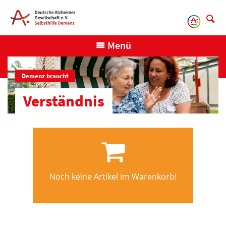
Direkt
zum
Inhalt
Menü
Demenz braucht
Verständnis
Noch keine Artikel im Warenkorb!