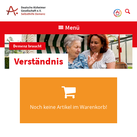
Direkt
zum
Inhalt
Menü
Demenz braucht
Verständnis
Noch keine Artikel im Warenkorb!