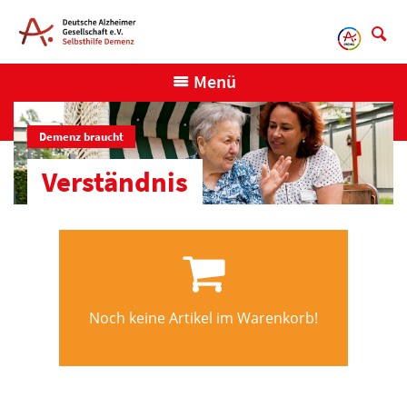
Direkt
zum
Inhalt
Menü
Demenz braucht
Verständnis
Noch keine Artikel im Warenkorb!