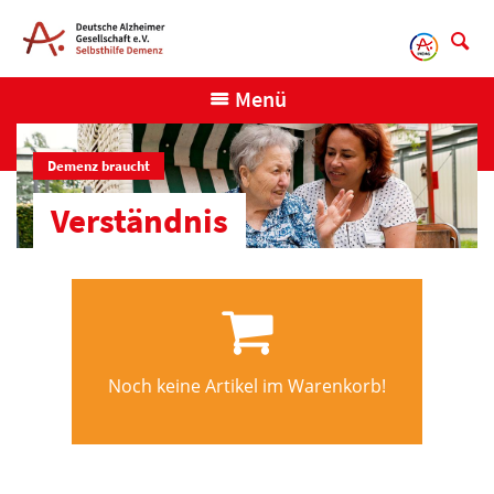
Direkt
zum
Inhalt
Menü
Demenz braucht
Verständnis
Noch keine Artikel im Warenkorb!