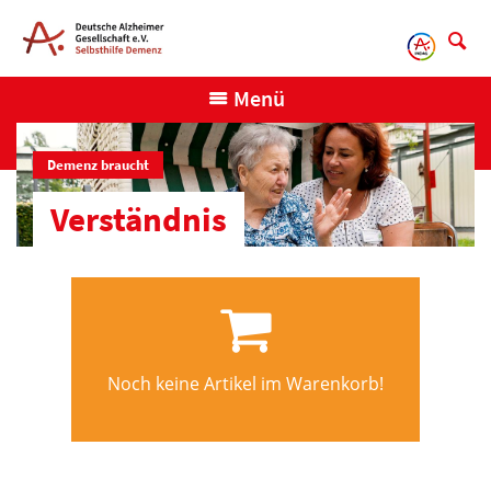
Direkt
zum
Inhalt
Menü
Demenz braucht
Verständnis
Noch keine Artikel im Warenkorb!