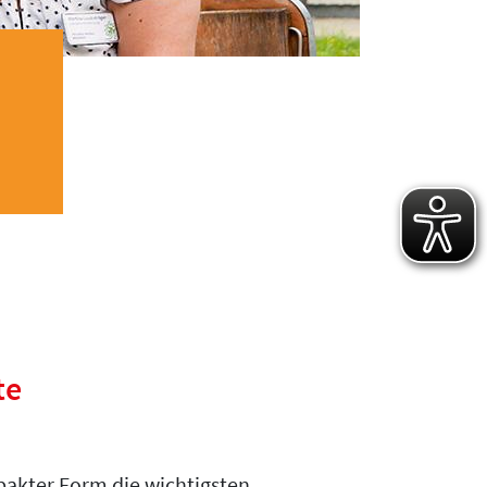
te
pakter Form die wichtigsten