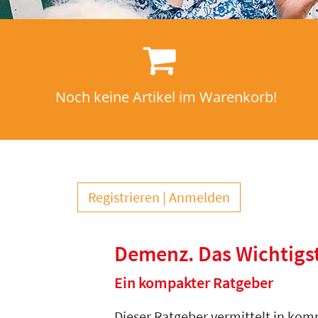
Noch keine Artikel im Warenkorb!
Registrieren
Anmelden
Demenz. Das Wichtigs
Ein kompakter Ratgeber
Dieser Ratgeber vermittelt in kom