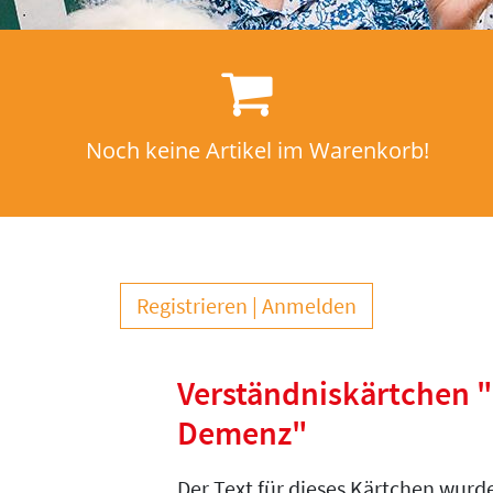
Noch keine Artikel im Warenkorb!
Registrieren
Anmelden
Verständniskärtchen "
Demenz"
Der Text für dieses Kärtchen wurd