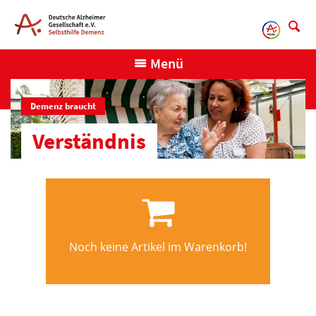
Direkt
zum
Inhalt
Menü
Demenz braucht
Verständnis
Noch keine Artikel im Warenkorb!