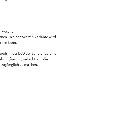
t, welche
en. In einer zweiten Variante wird
erden kann.
bereits in der DVD der Schulungsreihe
 als Ergänzung gedacht, um die
ei zugänglich zu machen.