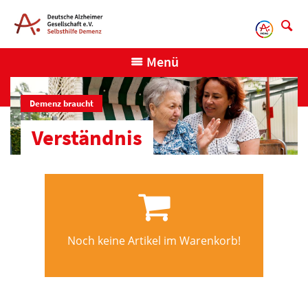
Direkt
zum
Inhalt
Menü
Demenz braucht
Verständnis
Noch keine Artikel im Warenkorb!