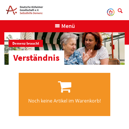
Direkt
zum
Inhalt
Menü
Demenz braucht
Verständnis
Noch keine Artikel im Warenkorb!