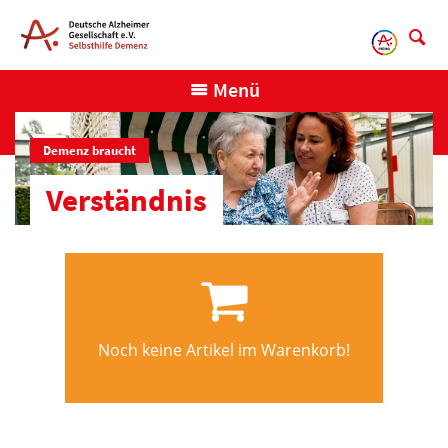
Direkt
zum
Inhalt
Menü
Demenz braucht
Verständnis
Noch keine Artikel im Warenkorb!