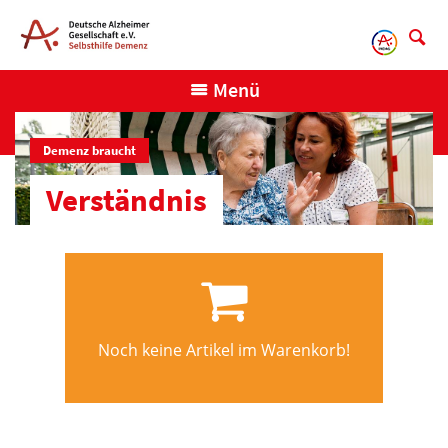
Direkt
zum
Inhalt
Menü
Demenz braucht
Verständnis
Noch keine Artikel im Warenkorb!